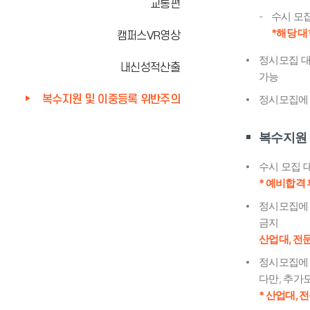
교통편
수시 모
*해당 대
캠퍼스VR영상
정시모집 대
내신성적산출
가능
복수지원 및 이중등록 위반주의
정시모집에 
복수지원
수시 모집 
* 예비합격
정시모집에 
금지
산업대, 전
정시모집에 
다만, 추가
* 산업대,