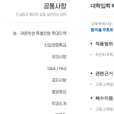
공통사항
대학입학 
진실함과 배려의 삶을 실천하는 대학
교육부에서는 
합격을 무효로
농ㆍ어촌학생 특별전형 확대지역
적용범위
신입생등록금
4년제 대학
유의사항
Q&A / FAQ
관련근거
공지사항
고등교육법시
홍보영상
복수지원
학과소개
고등교육법시