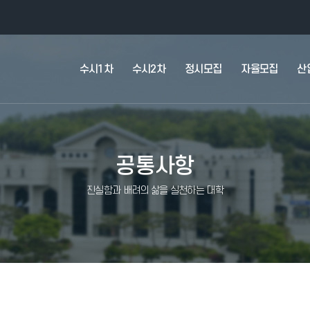
수시1차
수시2차
정시모집
자율모집
산
공통사항
진실함과 배려의 삶을 실천하는 대학