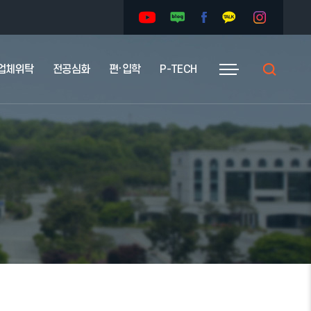
업체위탁
전공심화
편·입학
P-TECH