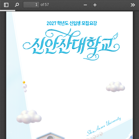
of 57
Toggle
Find
Zoom
Zoom
Too
Sidebar
Out
In
학년도 신입생 모집요강
2027
ShinAnsan University